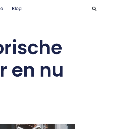
e
Blog
orische
r en nu