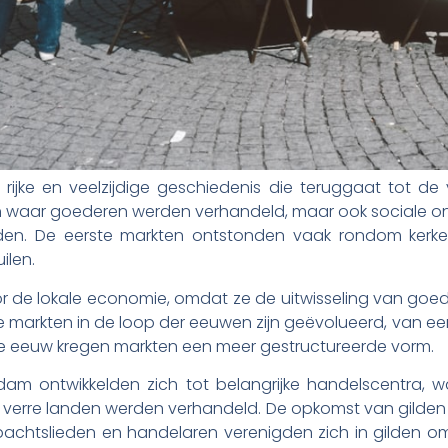
rijke en veelzijdige geschiedenis die teruggaat tot de 
ken waar goederen werden verhandeld, maar ook sociale 
eden. De eerste markten ontstonden vaak rondom kerk
ilen.
r de lokale economie, omdat ze de uitwisseling van goe
ze markten in de loop der eeuwen zijn geëvolueerd, van e
13e eeuw kregen markten een meer gestructureerde vorm.
m ontwikkelden zich tot belangrijke handelscentra, wa
verre landen werden verhandeld. De opkomst van gilden s
bachtslieden en handelaren verenigden zich in gilden o