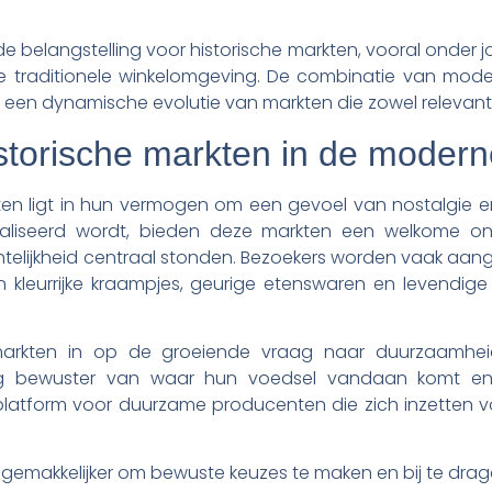
de belangstelling voor historische markten, vooral onder j
e traditionele winkelomgeving. De combinatie van mode
 een dynamische evolutie van markten die zowel relevant als
torische markten in de moderne
n ligt in hun vermogen om een gevoel van nostalgie en 
taliseerd wordt, bieden deze markten een welkome on
htelijkheid centraal stonden. Bezoekers worden vaak aang
n kleurrijke kraampjes, geurige etenswaren en levendig
 markten in op de groeiende vraag naar duurzaamhei
ig bewuster van waar hun voedsel vandaan komt en
latform voor duurzame producenten die zich inzetten voor
gemakkelijker om bewuste keuzes te maken en bij te dra