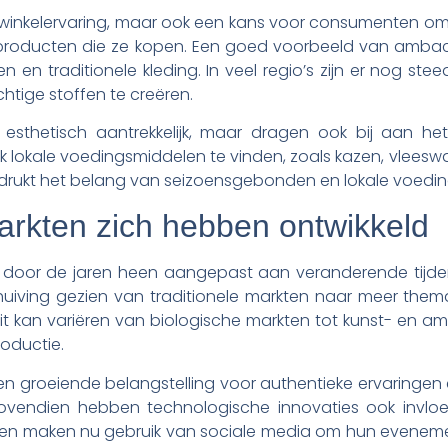
ke winkelervaring, maar ook een kans voor consumenten o
producten die ze kopen. Een goed voorbeeld van ambacht
 en traditionele kleding. In veel regio’s zijn er nog st
ige stoffen te creëren.
 esthetisch aantrekkelijk, maar dragen ook bij aan het
k lokale voedingsmiddelen te vinden, zoals kazen, vleeswa
adrukt het belang van seizoensgebonden en lokale voedi
arkten zich hebben ontwikkeld
h door de jaren heen aangepast aan veranderende tijde
iving gezien van traditionele markten naar meer them
Dit kan variëren van biologische markten tot kunst- en 
roductie.
en groeiende belangstelling voor authentieke ervaringen
ovendien hebben technologische innovaties ook invl
kten maken nu gebruik van sociale media om hun evenem