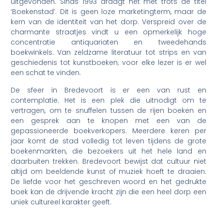
uitgevonden. Sinds 1993 draagt het met trots de titel
‘Boekenstad’. Dit is geen loze marketingterm, maar de
kern van de identiteit van het dorp. Verspreid over de
charmante straatjes vindt u een opmerkelijk hoge
concentratie antiquariaten en tweedehands
boekwinkels. Van zeldzame literatuur tot strips en van
geschiedenis tot kunstboeken; voor elke lezer is er wel
een schat te vinden.
De sfeer in Bredevoort is er een van rust en
contemplatie. Het is een plek die uitnodigt om te
vertragen, om te snuffelen tussen de rijen boeken en
een gesprek aan te knopen met een van de
gepassioneerde boekverkopers. Meerdere keren per
jaar komt de stad volledig tot leven tijdens de grote
boekenmarkten, die bezoekers uit het hele land en
daarbuiten trekken. Bredevoort bewijst dat cultuur niet
altijd om beeldende kunst of muziek hoeft te draaien.
De liefde voor het geschreven woord en het gedrukte
boek kan de drijvende kracht zijn die een heel dorp een
uniek cultureel karakter geeft.