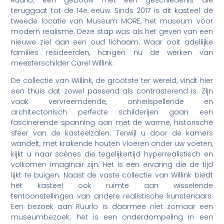
teruggaat tot de 14e eeuw. Sinds 2017 is dit kasteel de
tweede locatie van Museum MORE, het museum voor
modern realisme. Deze stap was als het geven van een
nieuwe ziel aan een oud lichaam. Waar ooit adellijke
families resideerden, hangen nu de werken van
meesterschilder Carel Willink.
De collectie van Willink, de grootste ter wereld, vindt hier
een thuis dat zowel passend als contrasterend is. Zijn
vaak vervreemdende, onheilspellende en
architectonisch perfecte schilderijen gaan een
fascinerende spanning aan met de warme, historische
sfeer van de kasteelzalen. Terwijl u door de kamers
wandelt, met krakende houten vloeren onder uw voeten,
kijkt u naar scènes die tegelijkertijd hyperrealistisch en
volkomen imaginair zijn. Het is een ervaring die de tijd
lijkt te buigen. Naast de vaste collectie van Willink biedt
het kasteel ook ruimte aan wisselende
tentoonstellingen van andere realistische kunstenaars.
Een bezoek aan Ruurlo is daarmee niet zomaar een
museumbezoek; het is een onderdompeling in een