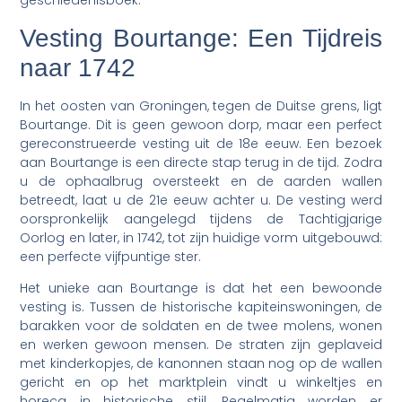
geschiedenisboek.
Vesting Bourtange: Een Tijdreis
naar 1742
In het oosten van Groningen, tegen de Duitse grens, ligt
Bourtange. Dit is geen gewoon dorp, maar een perfect
gereconstrueerde vesting uit de 18e eeuw. Een bezoek
aan Bourtange is een directe stap terug in de tijd. Zodra
u de ophaalbrug oversteekt en de aarden wallen
betreedt, laat u de 21e eeuw achter u. De vesting werd
oorspronkelijk aangelegd tijdens de Tachtigjarige
Oorlog en later, in 1742, tot zijn huidige vorm uitgebouwd:
een perfecte vijfpuntige ster.
Het unieke aan Bourtange is dat het een bewoonde
vesting is. Tussen de historische kapiteinswoningen, de
barakken voor de soldaten en de twee molens, wonen
en werken gewoon mensen. De straten zijn geplaveid
met kinderkopjes, de kanonnen staan nog op de wallen
gericht en op het marktplein vindt u winkeltjes en
horeca in historische stijl. Regelmatig worden er